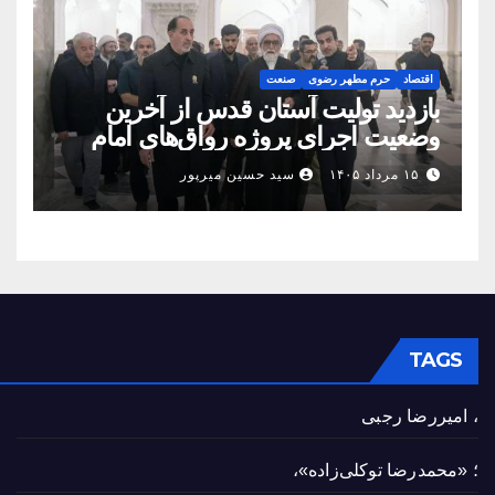
اقتصاد
حرم مطهر رضوی
صنعت
بازدید تولیت آستان قدس از آخرین
وضعیت اجرای پروژه رواق‌های امام
حسین(ع) و امیرالمؤمنین(ع)
۱۵ مرداد ۱۴۰۵
سید حسین میرپور
TAGS
، امیررضا رجبی
؛ «محمدرضا توکلی‌زاده»،