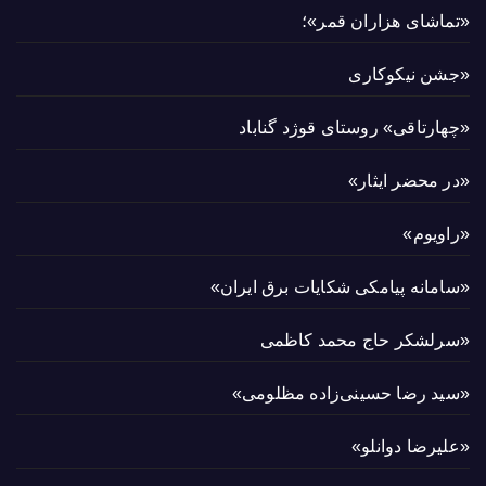
«تماشای هزاران قمر»؛
«جشن نیکوکاری
«چهارتاقی» روستای قوژد گناباد
«در محضر ایثار»
«راویوم»
«سامانه پیامکی شکایات برق ایران»
«سرلشکر حاج محمد کاظمی
«سید رضا حسینی‌زاده مظلومی»
«علیرضا دوانلو»