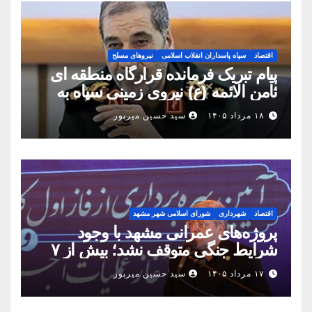
اقتصاد
سپاه پاسداران انقلاب اسلامی
نیروهای مسلح
پیام تبریک فرمانده قرارگاه منطقه ای
ثامن الائمه (ع) نیروی زمینی سپاه به
مناسبت روز خبرنگار
۱۸ مرداد ۱۴۰۵
سید حسین میرپور
اقتصاد
شهرداری
شورای اسلامی شهر مشهد
پروژه‌های عمرانی مشهد با وجود
شرایط جنگی متوقف نشد؛ بیش از ۷
همت پروژه در ۱۶۰ روز به بهره‌برداری
۱۷ مرداد ۱۴۰۵
سید حسین میرپور
رسید