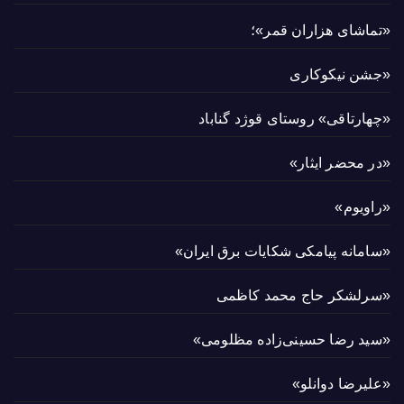
«تماشای هزاران قمر»؛
«جشن نیکوکاری
«چهارتاقی» روستای قوژد گناباد
«در محضر ایثار»
«راویوم»
«سامانه پیامکی شکایات برق ایران»
«سرلشکر حاج محمد کاظمی
«سید رضا حسینی‌زاده مظلومی»
«علیرضا دوانلو»