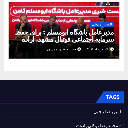
اقتصاد
ورزشی
مدیرعامل باشگاه ابومسلم : برای حفظ
سرمایه اجتماعی فوتبال مشهد، اراده
مشترک استان شکل بگیرد
۱۷ مرداد ۱۴۰۵
سید حسین میرپور
TAGS
، امیررضا رجبی
؛ «محمدرضا توکلی‌زاده»،