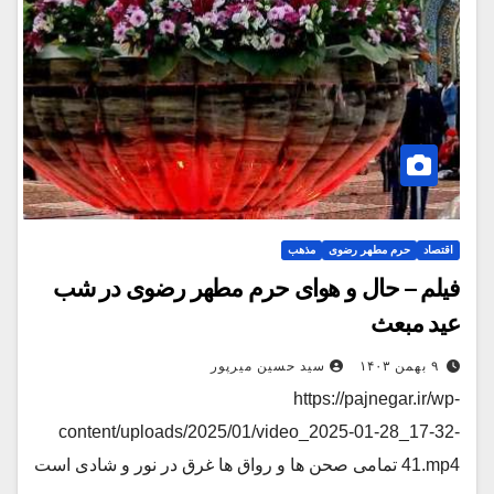
اقتصاد
حرم مطهر رضوی
مذهب
فیلم – حال و هوای حرم مطهر رضوی در شب
عید مبعث
۹ بهمن ۱۴۰۳
سید حسین میرپور
https://pajnegar.ir/wp-
content/uploads/2025/01/video_2025-01-28_17-32-
41.mp4 تمامی صحن ها و رواق ها غرق در نور و شادی است