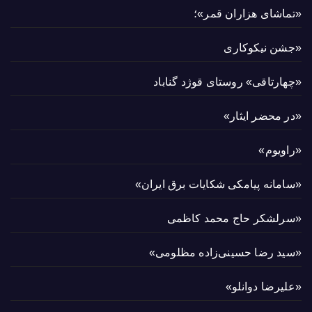
«تماشای هزاران قمر»؛
«جشن نیکوکاری
«چهارتاقی» روستای قوژد گناباد
«در محضر ایثار»
«راویوم»
«سامانه پیامکی شکایات برق ایران»
«سرلشکر حاج محمد کاظمی
«سید رضا حسینی‌زاده مظلومی»
«علیرضا دوانلو»