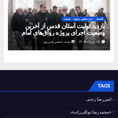
اقتصاد
حرم مطهر رضوی
صنعت
بازدید تولیت آستان قدس از آخرین
وضعیت اجرای پروژه رواق‌های امام
حسین(ع) و امیرالمؤمنین(ع)
۱۵ مرداد ۱۴۰۵
سید حسین میرپور
TAGS
، امیررضا رجبی
؛ «محمدرضا توکلی‌زاده»،