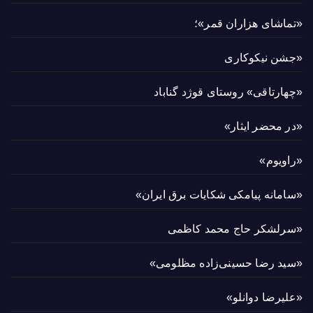
«تماشای هزاران قمر»؛
«جشن نیکوکاری
«چهارتاقی» روستای قوژد گناباد
«در محضر ایثار»
«راویوم»
«سامانه پیامکی شکایات برق ایران»
«سرلشکر حاج محمد کاظمی
«سید رضا حسینی‌زاده مظلومی»
«علیرضا دوانلو»