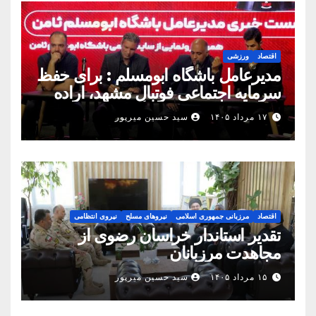
اقتصاد
ورزشی
مدیرعامل باشگاه ابومسلم : برای حفظ
سرمایه اجتماعی فوتبال مشهد، اراده
مشترک استان شکل بگیرد
۱۷ مرداد ۱۴۰۵
سید حسین میرپور
اقتصاد
مرزبانی جمهوری اسلامی
نیروهای مسلح
نیروی انتظامی
تقدیر استاندار خراسان رضوی از
مجاهدت مرزبانان
۱۵ مرداد ۱۴۰۵
سید حسین میرپور