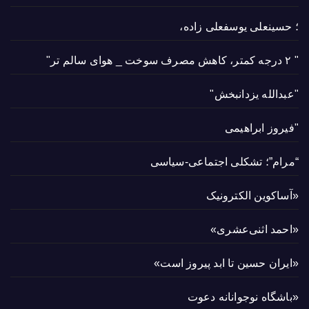
؛ حسینعلی یوسفعلی زاده،
" ۲ درجه کمتر، کاهش مصرف سوخت _ هوای سالم تر"
"عبدالله یزدانبخش"
"فیروز ابراهیمی
“مرام”؛ تشکلی اجتماعی-سیاسی
«آساکوین الکترونیک
«احمد اثنی‌عشری»
«ایران حسین تا ابد پیروز است»
«باشگاه نوجوانانه دعوت