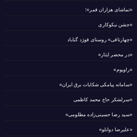
«تماشای هزاران قمر»؛
«جشن نیکوکاری
«چهارتاقی» روستای قوژد گناباد
«در محضر ایثار»
«راویوم»
«سامانه پیامکی شکایات برق ایران»
«سرلشکر حاج محمد کاظمی
«سید رضا حسینی‌زاده مظلومی»
«علیرضا دوانلو»