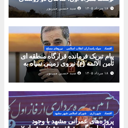
شهرستان بینالود به شبکه ملی اطلاعات
۱۸ مرداد ۱۴۰۵
سید حسین میرپور
متصل شدند
اقتصاد
سپاه پاسداران انقلاب اسلامی
نیروهای مسلح
پیام تبریک فرمانده قرارگاه منطقه ای
ثامن الائمه (ع) نیروی زمینی سپاه به
مناسبت روز خبرنگار
۱۸ مرداد ۱۴۰۵
سید حسین میرپور
اقتصاد
شهرداری
شورای اسلامی شهر مشهد
پروژه‌های عمرانی مشهد با وجود