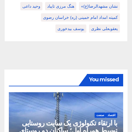
نشان مشهدالرضا(ع)»
هنگ مرزی تایباد
وحید داعی
کمیته امداد امام خمینی (ره) خراسان رضوی
یعقوبعلی نظری
یوسف بیدخوری
You missed
اقتصاد
صنعت
با ارتقاء تکنولوژی یک سایت روستایی
توسط همراه اول؛ ساکنان دو روستای