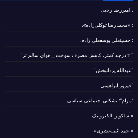
، امیررضا رجبی
؛ «محمدرضا توکلی‌زاده»،
؛ حسینعلی یوسفعلی زاده،
" ۲ درجه کمتر، کاهش مصرف سوخت _ هوای سالم تر"
"عبدالله یزدانبخش"
"فیروز ابراهیمی
“مرام”؛ تشکلی اجتماعی-سیاسی
«آساکوین الکترونیک
«احمد اثنی‌عشری»