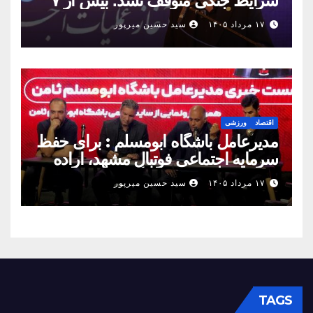
شرایط جنگی متوقف نشد؛ بیش از ۷
همت پروژه در ۱۶۰ روز به بهره‌برداری
۱۷ مرداد ۱۴۰۵
سید حسین میرپور
رسید
اقتصاد
ورزشی
مدیرعامل باشگاه ابومسلم : برای حفظ
سرمایه اجتماعی فوتبال مشهد، اراده
مشترک استان شکل بگیرد
۱۷ مرداد ۱۴۰۵
سید حسین میرپور
TAGS