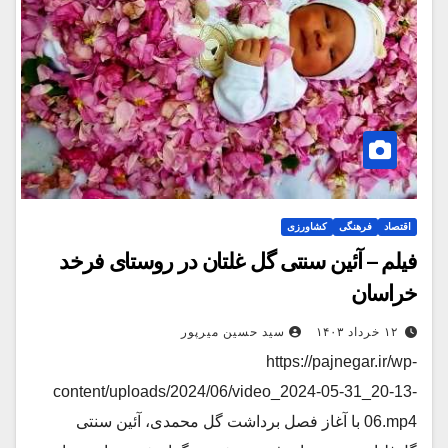
اقتصاد
فرهنگی
کشاورزی
فیلم – آئین سنتی گل غلتان در روستای فرخد
خراسان
۱۲ خرداد ۱۴۰۳
سید حسین میرپور
https://pajnegar.ir/wp-
content/uploads/2024/06/video_2024-05-31_20-13-
06.mp4 با آغاز فصل برداشت گل محمدی، آئین سنتی