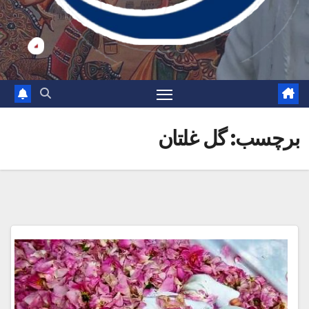
برچسب:
گل غلتان