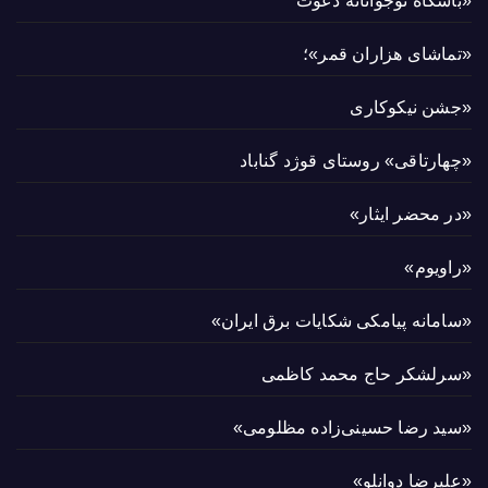
«باشگاه نوجوانانه دعوت
«تماشای هزاران قمر»؛
«جشن نیکوکاری
«چهارتاقی» روستای قوژد گناباد
«در محضر ایثار»
«راویوم»
«سامانه پیامکی شکایات برق ایران»
«سرلشکر حاج محمد کاظمی
«سید رضا حسینی‌زاده مظلومی»
«علیرضا دوانلو»