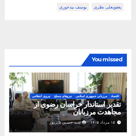
یعقوبعلی نظری
یوسف بیدخوری
You missed
اقتصاد
مرزبانی جمهوری اسلامی
نیروهای مسلح
نیروی انتظامی
تقدیر استاندار خراسان رضوی از
مجاهدت مرزبانان
۱۵ مرداد ۱۴۰۵
سید حسین میرپور