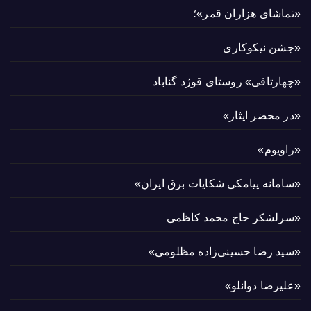
«تماشای هزاران قمر»؛
«جشن نیکوکاری
«چهارتاقی» روستای قوژد گناباد
«در محضر ایثار»
«راویوم»
«سامانه پیامکی شکایات برق ایران»
«سرلشکر حاج محمد کاظمی
«سید رضا حسینی‌زاده مظلومی»
«علیرضا دوانلو»