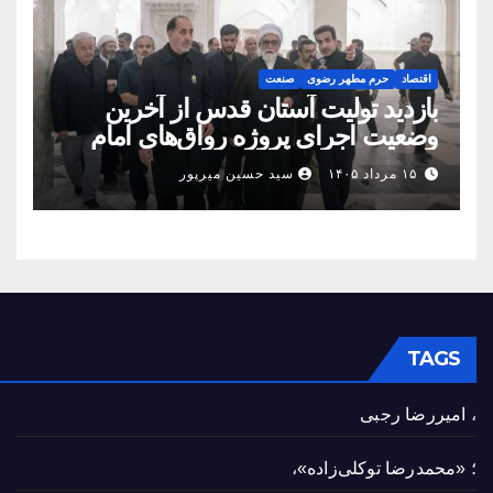
اقتصاد
حرم مطهر رضوی
صنعت
بازدید تولیت آستان قدس از آخرین
وضعیت اجرای پروژه رواق‌های امام
حسین(ع) و امیرالمؤمنین(ع)
۱۵ مرداد ۱۴۰۵
سید حسین میرپور
TAGS
، امیررضا رجبی
؛ «محمدرضا توکلی‌زاده»،