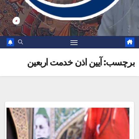
برچسب:
آیین اذن خدمت اربعین