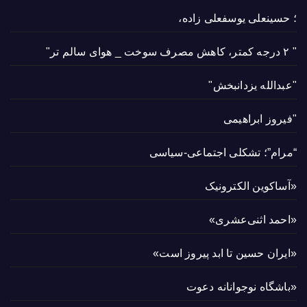
؛ حسینعلی یوسفعلی زاده،
" ۲ درجه کمتر، کاهش مصرف سوخت _ هوای سالم تر"
"عبدالله یزدانبخش"
"فیروز ابراهیمی
“مرام”؛ تشکلی اجتماعی-سیاسی
«آساکوین الکترونیک
«احمد اثنی‌عشری»
«ایران حسین تا ابد پیروز است»
«باشگاه نوجوانانه دعوت