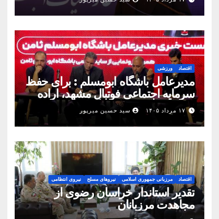
رسید
اقتصاد
ورزشی
مدیرعامل باشگاه ابومسلم : برای حفظ
سرمایه اجتماعی فوتبال مشهد، اراده
مشترک استان شکل بگیرد
۱۷ مرداد ۱۴۰۵
سید حسین میرپور
اقتصاد
مرزبانی جمهوری اسلامی
نیروهای مسلح
نیروی انتظامی
تقدیر استاندار خراسان رضوی از
مجاهدت مرزبانان