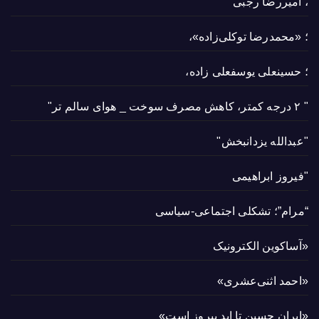
، امیررضا رجبی
؛ «محمدرضا توکلی‌زاده»،
؛ حسینعلی یوسفعلی زاده،
" ۲ درجه کمتر، کاهش مصرف سوخت _ هوای سالم تر"
"عبدالله یزدانبخش"
"فیروز ابراهیمی
“مرام”؛ تشکلی اجتماعی-سیاسی
«آساکوین الکترونیک
«احمد اثنی‌عشری»
«ایران حسین تا ابد پیروز است»