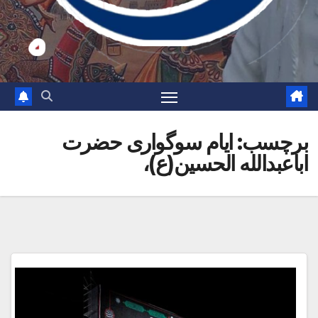
برچسب:
ایام سوگواری حضرت
اباعبدالله الحسین(ع)،