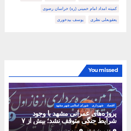
کمیته امداد امام خمینی (ره) خراسان رضوی
یعقوبعلی نظری
یوسف بیدخوری
You missed
اقتصاد
شهرداری
شورای اسلامی شهر مشهد
پروژه‌های عمرانی مشهد با وجود
شرایط جنگی متوقف نشد؛ بیش از ۷
همت پروژه در ۱۶۰ روز به بهره‌برداری
۱۷ مرداد ۱۴۰۵
سید حسین میرپور