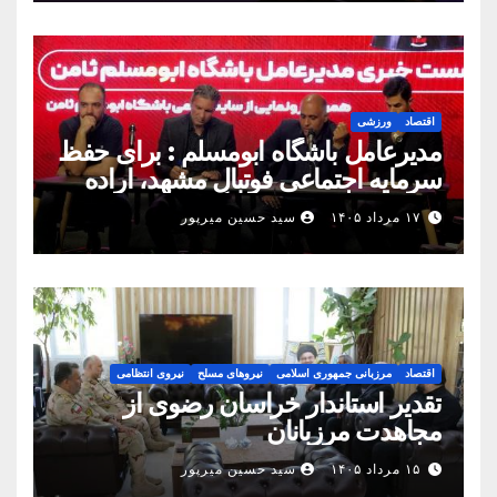
اقتصاد
ورزشی
مدیرعامل باشگاه ابومسلم : برای حفظ
سرمایه اجتماعی فوتبال مشهد، اراده
مشترک استان شکل بگیرد
۱۷ مرداد ۱۴۰۵
سید حسین میرپور
اقتصاد
مرزبانی جمهوری اسلامی
نیروهای مسلح
نیروی انتظامی
تقدیر استاندار خراسان رضوی از
مجاهدت مرزبانان
۱۵ مرداد ۱۴۰۵
سید حسین میرپور