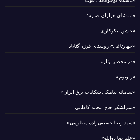
«باشگاه نوجوانانه دعوت
«تماشای هزاران قمر»؛
«جشن نیکوکاری
«چهارتاقی» روستای قوژد گناباد
«در محضر ایثار»
«راویوم»
«سامانه پیامکی شکایات برق ایران»
«سرلشکر حاج محمد کاظمی
«سید رضا حسینی‌زاده مظلومی»
«علیرضا دوانلو»