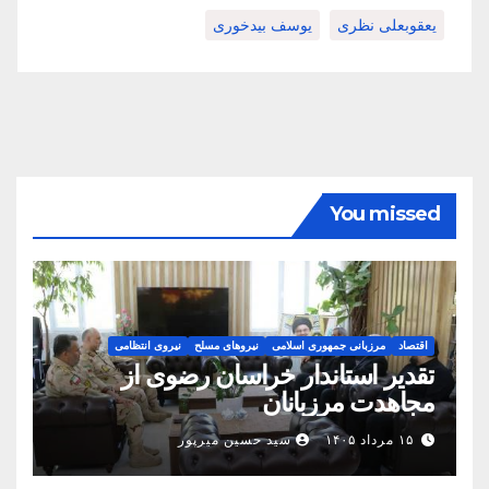
یعقوبعلی نظری
یوسف بیدخوری
You missed
اقتصاد
مرزبانی جمهوری اسلامی
نیروهای مسلح
نیروی انتظامی
تقدیر استاندار خراسان رضوی از
مجاهدت مرزبانان
۱۵ مرداد ۱۴۰۵
سید حسین میرپور