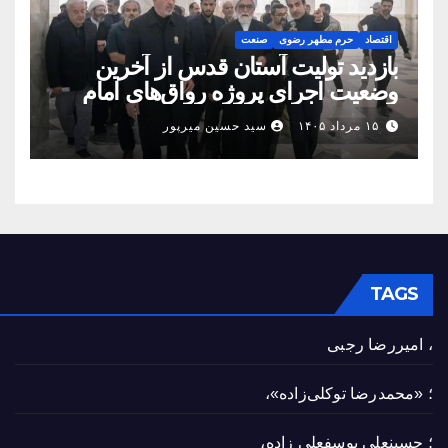
اقتصاد
حرم مطهر رضوی
صنعت
بازدید تولیت آستان قدس از آخرین
وضعیت اجرای پروژه رواق‌های امام
حسین(ع) و امیرالمؤمنین(ع)
۱۵ مرداد ۱۴۰۵
سید حسین میرپور
TAGS
، امیررضا رجبی
؛ «محمدرضا توکلی‌زاده»،
؛ حسینعلی یوسفعلی زاده،