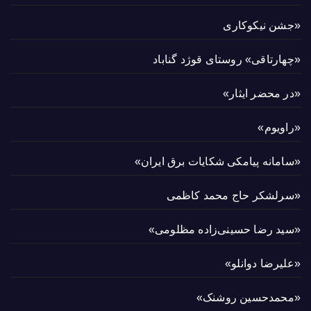
«جشن نیکوکاری
«چهارتاقی» روستای قوژد گناباد
«در محضر ایثار»
«راویوم»
«سامانه پیامکی شکایات برق ایران»
«سرلشکر حاج محمد کاظمی
«سید رضا حسینی‌زاده مظلومی»
«علیرضا دوانلو»
«محمدحسین روشنک»