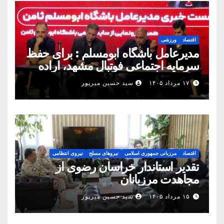
اقتصاد
ورزشی
مدیرعامل باشگاه ابومسلم : برای حفظ
سرمایه اجتماعی فوتبال مشهد، اراده
مشترک استان شکل بگیرد
۱۷ مرداد ۱۴۰۵
سید حسین میرپور
اقتصاد
مرزبانی جمهوری اسلامی
نیروهای مسلح
نیروی انتظامی
تقدیر استاندار خراسان رضوی از
مجاهدت مرزبانان
۱۵ مرداد ۱۴۰۵
سید حسین میرپور