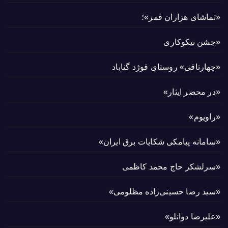
«تماشای هزاران قمر»؛
«جشن نیکوکاری
«چهارتاقی» روستای قوژد گناباد
«در محضر ایثار»
«راویوم»
«سامانه پیامکی شکایات برق ایران»
«سرلشکر حاج محمد کاظمی
«سید رضا حسینی‌زاده مظلومی»
«علیرضا دوانلو»