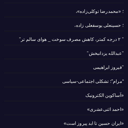
؛ «محمدرضا توکلی‌زاده»،
؛ حسینعلی یوسفعلی زاده،
" ۲ درجه کمتر، کاهش مصرف سوخت _ هوای سالم تر"
"عبدالله یزدانبخش"
"فیروز ابراهیمی
“مرام”؛ تشکلی اجتماعی-سیاسی
«آساکوین الکترونیک
«احمد اثنی‌عشری»
«ایران حسین تا ابد پیروز است»