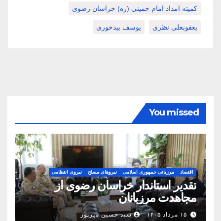
کمیته امداد امام خمینی (ره) خراسان رضوی
یعقوبعلی نظری
یوسف بیدخوری
You missed
اقتصاد
مرزبانی جمهوری اسلامی
نیروهای مسلح
نیروی انتظامی
تقدیر استاندار خراسان رضوی از
مجاهدت مرزبانان
۱۵ مرداد ۱۴۰۵
سید حسین میرپور