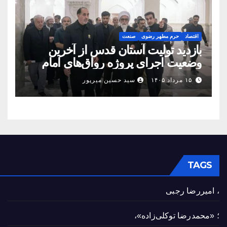
اقتصاد
حرم مطهر رضوی
صنعت
بازدید تولیت آستان قدس از آخرین
وضعیت اجرای پروژه رواق‌های امام
حسین(ع) و امیرالمؤمنین(ع)
۱۵ مرداد ۱۴۰۵
سید حسین میرپور
TAGS
، امیررضا رجبی
؛ «محمدرضا توکلی‌زاده»،