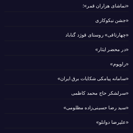
«تماشای هزاران قمر»؛
«جشن نیکوکاری
«چهارتاقی» روستای قوژد گناباد
«در محضر ایثار»
«راویوم»
«سامانه پیامکی شکایات برق ایران»
«سرلشکر حاج محمد کاظمی
«سید رضا حسینی‌زاده مظلومی»
«علیرضا دوانلو»