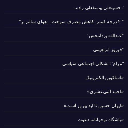
؛ حسینعلی یوسفعلی زاده،
" ۲ درجه کمتر، کاهش مصرف سوخت _ هوای سالم تر"
"عبدالله یزدانبخش"
"فیروز ابراهیمی
“مرام”؛ تشکلی اجتماعی-سیاسی
«آساکوین الکترونیک
«احمد اثنی‌عشری»
«ایران حسین تا ابد پیروز است»
«باشگاه نوجوانانه دعوت