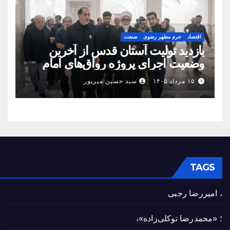
اقتصاد
حرم مطهر رضوی
صنعت
بازدید تولیت آستان قدس از آخرین
وضعیت اجرای پروژه رواق‌های امام
حسین(ع) و امیرالمؤمنین(ع)
۱۵ مرداد ۱۴۰۵
سید حسین میرپور
TAGS
، امیررضا رجبی
؛ «محمدرضا توکلی‌زاده»،