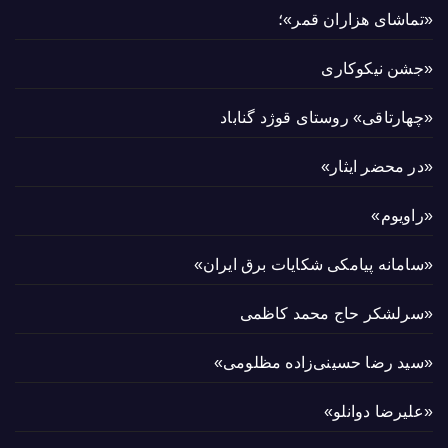
«تماشای هزاران قمر»؛
«جشن نیکوکاری
«چهارتاقی» روستای قوژد گناباد
«در محضر ایثار»
«راویوم»
«سامانه پیامکی شکایات برق ایران»
«سرلشکر حاج محمد کاظمی
«سید رضا حسینی‌زاده مظلومی»
«علیرضا دوانلو»