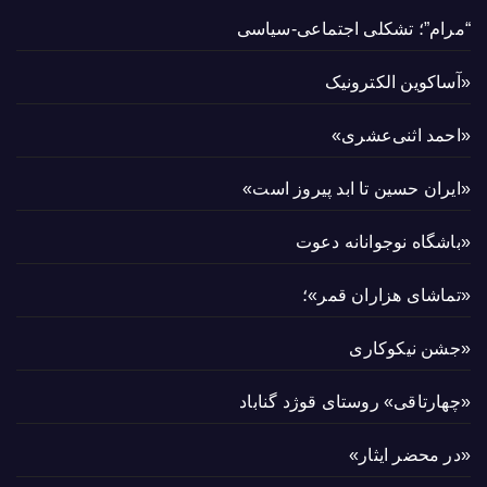
“مرام”؛ تشکلی اجتماعی-سیاسی
«آساکوین الکترونیک
«احمد اثنی‌عشری»
«ایران حسین تا ابد پیروز است»
«باشگاه نوجوانانه دعوت
«تماشای هزاران قمر»؛
«جشن نیکوکاری
«چهارتاقی» روستای قوژد گناباد
«در محضر ایثار»