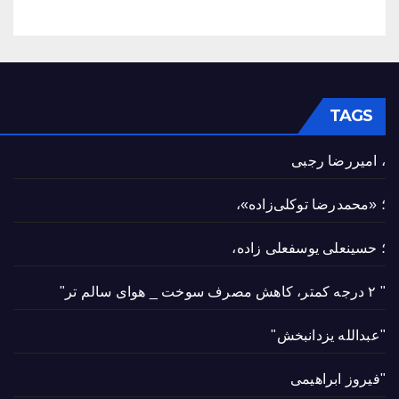
TAGS
، امیررضا رجبی
؛ «محمدرضا توکلی‌زاده»،
؛ حسینعلی یوسفعلی زاده،
" ۲ درجه کمتر، کاهش مصرف سوخت _ هوای سالم تر"
"عبدالله یزدانبخش"
"فیروز ابراهیمی