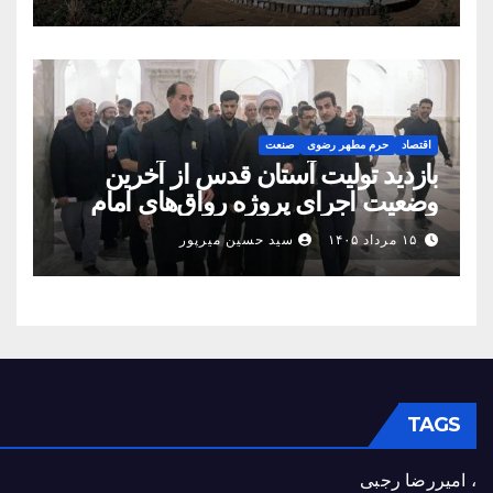
اقتصاد
حرم مطهر رضوی
صنعت
بازدید تولیت آستان قدس از آخرین
وضعیت اجرای پروژه رواق‌های امام
حسین(ع) و امیرالمؤمنین(ع)
۱۵ مرداد ۱۴۰۵
سید حسین میرپور
TAGS
، امیررضا رجبی