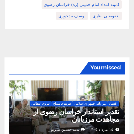
کمیته امداد امام خمینی (ره) خراسان رضوی
یعقوبعلی نظری
یوسف بیدخوری
You missed
اقتصاد
مرزبانی جمهوری اسلامی
نیروهای مسلح
نیروی انتظامی
تقدیر استاندار خراسان رضوی از
مجاهدت مرزبانان
۱۵ مرداد ۱۴۰۵
سید حسین میرپور