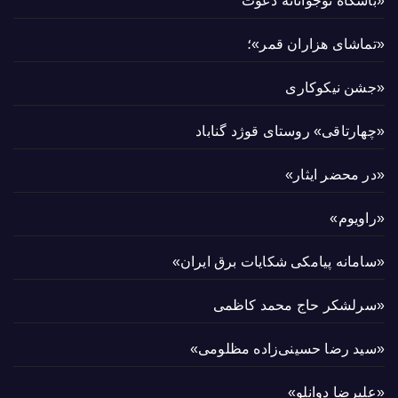
«باشگاه نوجوانانه دعوت
«تماشای هزاران قمر»؛
«جشن نیکوکاری
«چهارتاقی» روستای قوژد گناباد
«در محضر ایثار»
«راویوم»
«سامانه پیامکی شکایات برق ایران»
«سرلشکر حاج محمد کاظمی
«سید رضا حسینی‌زاده مظلومی»
«علیرضا دوانلو»