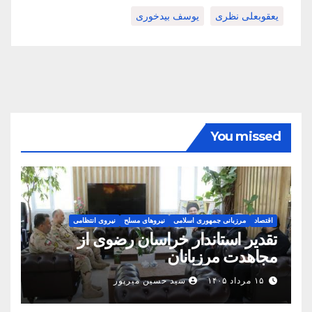
یعقوبعلی نظری
یوسف بیدخوری
You missed
اقتصاد
مرزبانی جمهوری اسلامی
نیروهای مسلح
نیروی انتظامی
تقدیر استاندار خراسان رضوی از
مجاهدت مرزبانان
۱۵ مرداد ۱۴۰۵
سید حسین میرپور