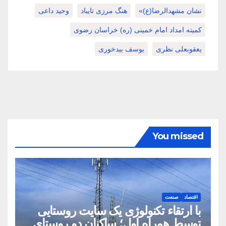
نشان مشهدالرضا(ع)»
هنگ مرزی تایباد
وحید داعی
کمیته امداد امام خمینی (ره) خراسان رضوی
یعقوبعلی نظری
یوسف بیدخوری
You missed
اقتصاد
صنعت
با ارتقاء تکنولوژی یک سایت روستایی
توسط همراه اول؛ ساکنان دو روستای