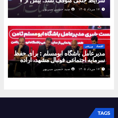
شرایط جنگی متوقف نشد؛ بیش از ۷
همت پروژه در ۱۶۰ روز به بهره‌برداری
۱۷ مرداد ۱۴۰۵
سید حسین میرپور
رسید
اقتصاد
ورزشی
مدیرعامل باشگاه ابومسلم : برای حفظ
سرمایه اجتماعی فوتبال مشهد، اراده
مشترک استان شکل بگیرد
۱۷ مرداد ۱۴۰۵
سید حسین میرپور
TAGS