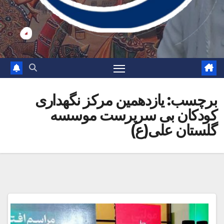
برچسب:
یازدهمین مرکز نگهداری
کودکان بی سرپرست موسسه
گلستان علی(ع)