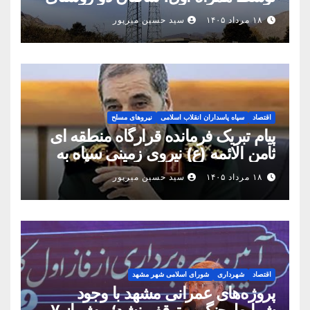
شهرستان بینالود به شبکه ملی اطلاعات
۱۸ مرداد ۱۴۰۵
سید حسین میرپور
متصل شدند
اقتصاد
سپاه پاسداران انقلاب اسلامی
نیروهای مسلح
پیام تبریک فرمانده قرارگاه منطقه ای
ثامن الائمه (ع) نیروی زمینی سپاه به
مناسبت روز خبرنگار
۱۸ مرداد ۱۴۰۵
سید حسین میرپور
اقتصاد
شهرداری
شورای اسلامی شهر مشهد
پروژه‌های عمرانی مشهد با وجود