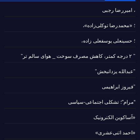
، امیررضا رجبی
؛ «محمدرضا توکلی‌زاده»،
؛ حسینعلی یوسفعلی زاده،
" ۲ درجه کمتر، کاهش مصرف سوخت _ هوای سالم تر"
"عبدالله یزدانبخش"
"فیروز ابراهیمی
“مرام”؛ تشکلی اجتماعی-سیاسی
«آساکوین الکترونیک
«احمد اثنی‌عشری»