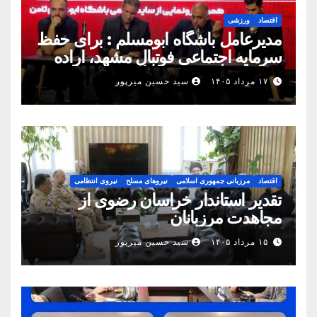
اقتصاد
ورزشی
مدیرعامل باشگاه ابومسلم : برای حفظ
سرمایه اجتماعی فوتبال مشهد، اراده
مشترک استان شکل بگیرد
۱۷ مرداد ۱۴۰۵
سید حسین میرپور
اقتصاد
مرزبانی جمهوری اسلامی
نیروهای مسلح
نیروی انتظامی
تقدیر استاندار خراسان رضوی از
مجاهدت مرزبانان
۱۵ مرداد ۱۴۰۵
سید حسین میرپور