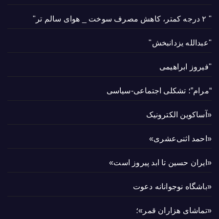
" ۲ درجه کمتر، کاهش مصرف سوخت _ هوای سالم تر"
"عبدالله یزدانبخش"
"فیروز ابراهیمی
“مرام”؛ تشکلی اجتماعی-سیاسی
«آساکوین الکترونیک
«احمد اثنی‌عشری»
«ایران حسین تا ابد پیروز است»
«باشگاه نوجوانانه دعوت
«تماشای هزاران قمر»؛