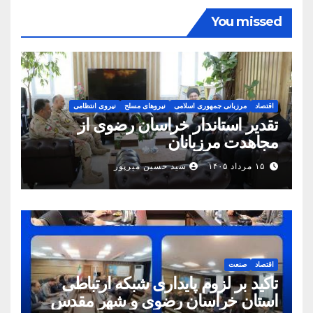
You missed
اقتصاد
مرزبانی جمهوری اسلامی
نیروهای مسلح
نیروی انتظامی
تقدیر استاندار خراسان رضوی از
مجاهدت مرزبانان
۱۵ مرداد ۱۴۰۵
سید حسین میرپور
اقتصاد
صنعت
تأکید بر لزوم پایداری شبکه ارتباطی
استان خراسان رضوی و شهر مقدس