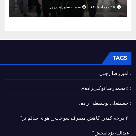
حسین(ع) و امیرالمؤمنین(ع)
۱۵ مرداد ۱۴۰۵
سید حسین میرپور
TAGS
، امیررضا رجبی
؛ «محمدرضا توکلی‌زاده»،
؛ حسینعلی یوسفعلی زاده،
" ۲ درجه کمتر، کاهش مصرف سوخت _ هوای سالم تر"
"عبدالله یزدانبخش"