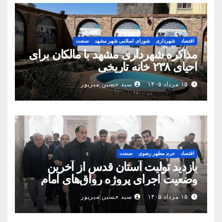
اقتصاد
شهرداری
شورای اسلامی شهر مشهد
صنعت
مذاکره شهرداری مشهد با مالکان برای
احیای ۲۳۸ خانه تاریخی
۱۵ مرداد ۱۴۰۵
سید حسین میرپور
اقتصاد
حرم مطهر رضوی
صنعت
بازدید تولیت آستان قدس از آخرین
وضعیت اجرای پروژه رواق‌های امام
حسین(ع) و امیرالمؤمنین(ع)
۱۵ مرداد ۱۴۰۵
سید حسین میرپور