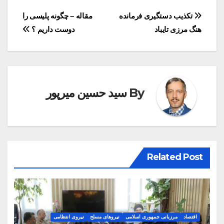
راهبری
تکذیب دستگیری فرمانده
مقاله – چگونه پلیسی را
هنگ مرزی تایباد
دوست داریم ؟
نوشته
By
سید حسین میرپور
Related Post
اقتصاد
مرزبانی جمهوری اسلامی
نیروهای مسلح
نیروی انتظامی