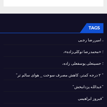
TAGS
، امیررضا رجبی
؛ «محمدرضا توکلی‌زاده»،
؛ حسینعلی یوسفعلی زاده،
" ۲ درجه کمتر، کاهش مصرف سوخت _ هوای سالم تر"
"عبدالله یزدانبخش"
"فیروز ابراهیمی