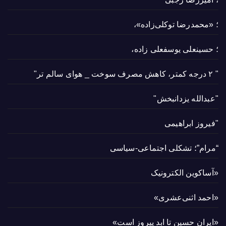
؛ «محمدرضا توکلی‌زاده»،
؛ حسینعلی یوسفعلی زاده،
" ۲ درجه کمتر، کاهش مصرف سوخت _ هوای سالم تر"
"عبدالله یزدانبخش"
"فیروز ابراهیمی
“مرام”؛ تشکلی اجتماعی-سیاسی
«آساکوین الکترونیک
«احمد اثنی‌عشری»
«ایران حسین تا ابد پیروز است»