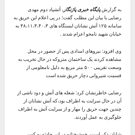
به گزارش
پایگاه خبری پاژنگار
، آتشپاد دوم مهدی
رضایی با بیان این مطلب گفت؛ در پی اعلام این حریق به
سامانه ۱۲۵ آتش نشانان ایستگاه های ۴۸،۱۱،۴،۴۰،۳ به
خیابان شهید نامجو اعزام شدند .
وی افزود: نیروهای امدادی پس از حضور در محل
مشاهده کردند یک ساختمان متروکه در حال تخریب به
وسعت تقریبی ۵۰۰ متر مربع به دلیل نامعلومی از
قسمت شیروانی دچار حریق شده است
رضایی خاطرنشان کرد: شعله های آتش و دود ناشی از
آن در حال سرایت به اطراف بود،که آتش نشانان از
چندین جهت حریق را مهار و از سرایت آتش به اطراف
جلوگیری به عمل آوردند.
شایان ذکر است، خوشبختانه در این حادثه به کسی