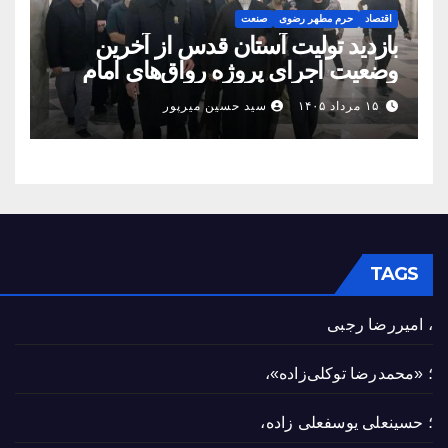
اقتصاد
حرم مطهر رضوی
صنعت
بازدید تولیت آستان قدس از آخرین
وضعیت اجرای پروژه رواق‌های امام
حسین(ع) و امیرالمؤمنین(ع)
۱۵ مرداد ۱۴۰۵
سید حسین میرپور
TAGS
، امیررضا رجبی
؛ «محمدرضا توکلی‌زاده»،
؛ حسینعلی یوسفعلی زاده،