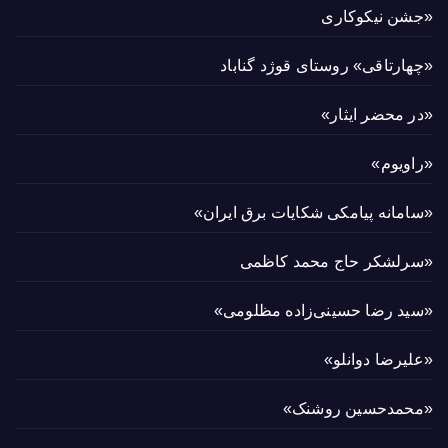
«جشن نیکوکاری
«چهارتاقی» روستای قوژد گناباد
«در محضر ایثار»
«راویوم»
«سامانه پیامکی شکایات برق ایران»
«سرلشکر حاج محمد کاظمی
«سید رضا حسینی‌زاده مظلومی»
«علیرضا دوانلو»
«محمدحسین روشنک»