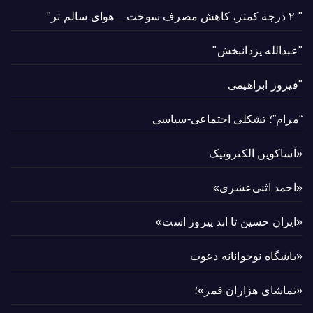
" ۲ درجه کمتر، کاهش مصرف سوخت _ هوای سالم تر"
"عبدالله یزدانبخش"
"فیروز ابراهیمی
“مرام”؛ تشکلی اجتماعی-سیاسی
«آساکوین الکترونیک
«احمد اثنی‌عشری»
«ایران حسین تا ابد پیروز است»
«باشگاه نوجوانانه دعوت
«تماشای هزاران قمر»؛