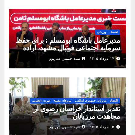
اقتصاد
ورزشی
مدیرعامل باشگاه ابومسلم : برای حفظ
سرمایه اجتماعی فوتبال مشهد، اراده
مشترک استان شکل بگیرد
۱۷ مرداد ۱۴۰۵
سید حسین میرپور
اقتصاد
مرزبانی جمهوری اسلامی
نیروهای مسلح
نیروی انتظامی
تقدیر استاندار خراسان رضوی از
مجاهدت مرزبانان
۱۵ مرداد ۱۴۰۵
سید حسین میرپور