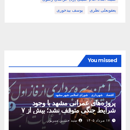
یعقوبعلی نظری
یوسف بیدخوری
You missed
اقتصاد
شهرداری
شورای اسلامی شهر مشهد
پروژه‌های عمرانی مشهد با وجود
شرایط جنگی متوقف نشد؛ بیش از ۷
همت پروژه در ۱۶۰ روز به بهره‌برداری
۱۷ مرداد ۱۴۰۵
سید حسین میرپور
رسید