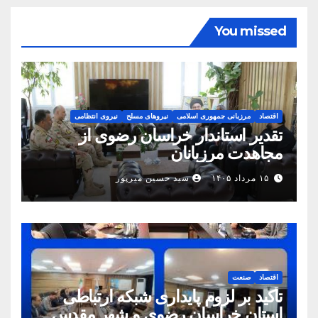
You missed
اقتصاد
مرزبانی جمهوری اسلامی
نیروهای مسلح
نیروی انتظامی
تقدیر استاندار خراسان رضوی از
مجاهدت مرزبانان
۱۵ مرداد ۱۴۰۵
سید حسین میرپور
اقتصاد
صنعت
تأکید بر لزوم پایداری شبکه ارتباطی
استان خراسان رضوی و شهر مقدس