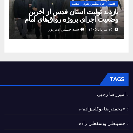
اقتصاد
حرم مطهر رضوی
صنعت
بازدید تولیت آستان قدس از آخرین
وضعیت اجرای پروژه رواق‌های امام
حسین(ع) و امیرالمؤمنین(ع)
۱۵ مرداد ۱۴۰۵
سید حسین میرپور
TAGS
، امیررضا رجبی
؛ «محمدرضا توکلی‌زاده»،
؛ حسینعلی یوسفعلی زاده،