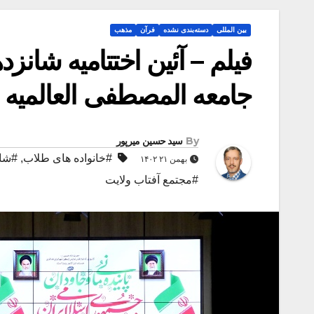
بین المللی
دسته‌بندی نشده
فرآن
مذهب
فیلم – آئین اختتامیه شانز
جامعه المصطفی العالمیه
By
سید حسین میرپور
#خانواده های طلاب
,
#شان
بهمن ۲۱ ۱۴۰۲
#مجتمع آفتاب ولایت