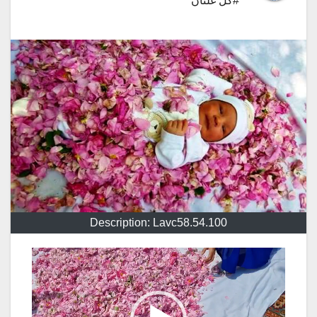
#گل غلتان
Description: Lavc58.54.100
نمایشگر
ویدیو