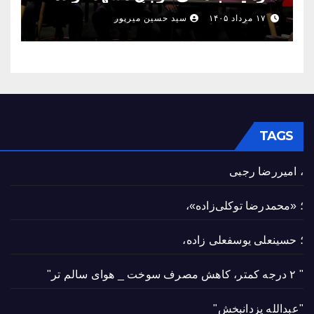
مشترک استان شکل بگیرد
۱۷ مرداد ۱۴۰۵
سید حسین میرپور
TAGS
، امیررضا رجبی
؛ «محمدرضا توکلی‌زاده»،
؛ حسینعلی یوسفعلی زاده،
" ۲ درجه کمتر، کاهش مصرف سوخت _ هوای سالم تر"
"عبدالله یزدانبخش"