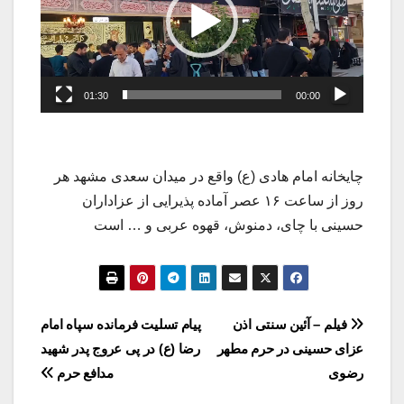
01:30
00:00
چایخانه امام هادی (ع) واقع در میدان سعدی مشهد هر
روز از ساعت ۱۶ عصر آماده پذیرایی از عزاداران
حسینی با چای، دمنوش، قهوه عربی و … است
راهبری
فیلم – آئین سنتی اذن
پیام تسلیت فرمانده سپاه امام
عزای حسینی در حرم مطهر
رضا (ع) در پی عروج پدر شهید
نوشته
رضوی
مدافع حرم