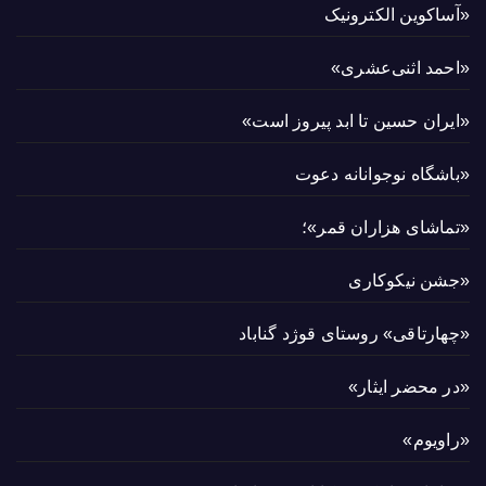
«آساکوین الکترونیک
«احمد اثنی‌عشری»
«ایران حسین تا ابد پیروز است»
«باشگاه نوجوانانه دعوت
«تماشای هزاران قمر»؛
«جشن نیکوکاری
«چهارتاقی» روستای قوژد گناباد
«در محضر ایثار»
«راویوم»