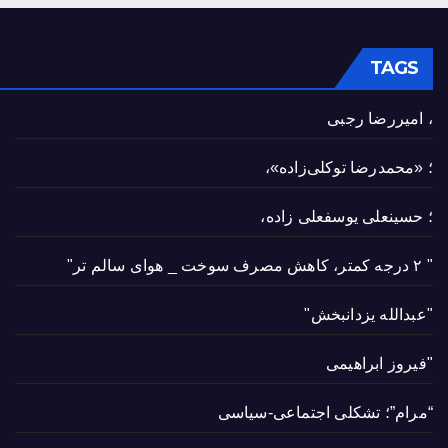
TAGS
، امیررضا رجبی
؛ «محمدرضا توکلی‌زاده»،
؛ حسینعلی یوسفعلی زاده،
" ۲ درجه کمتر، کاهش مصرف سوخت _ هوای سالم تر"
"عبدالله یزدانبخش"
"فیروز ابراهیمی
“مرام”؛ تشکلی اجتماعی-سیاسی