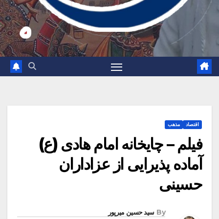
اقتصاد
مذهب
فیلم – چایخانه امام هادی (ع)
آماده پذیرایی از عزاداران
حسینی
By
سید حسین میرپور