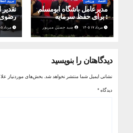
اقتصاد
ورزشی
نیروی انتظا
مدیرعامل باشگاه ابومسلم
تقدیر 
: برای حفظ سرمایه
رضوی 
اجتماعی فوتبال مشهد،
مرزبان
مرداد ۱۷ ۱۴۰۵
سید حسین میرپور
مرداد ۱۵ ۱۴۰۵
اراده مشترک استان شکل
بگیرد
دیدگاهتان را بنویسید
نشانی ایمیل شما منتشر نخواهد شد.
بخش‌های موردنیاز علا
دیدگاه
*