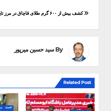
راهبری
کشف بیش از ۶۰۰ گرم طلای قاچاق در مرز تایباد
نوشته
By
سید حسین میرپور
Related Post
اقتصاد
مر