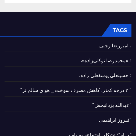
TAGS
، امیررضا رجبی
؛ «محمدرضا توکلی‌زاده»،
؛ حسینعلی یوسفعلی زاده،
" ۲ درجه کمتر، کاهش مصرف سوخت _ هوای سالم تر"
"عبدالله یزدانبخش"
"فیروز ابراهیمی
“مرام”؛ تشکلی اجتماعی-سیاسی