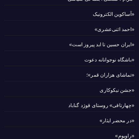
«آساکوین الکترونیک
«احمد اثنی‌عشری»
«ایران حسین تا ابد پیروز است»
«باشگاه نوجوانانه دعوت
«تماشای هزاران قمر»؛
«جشن نیکوکاری
«چهارتاقی» روستای قوژد گناباد
«در محضر ایثار»
«راویوم»