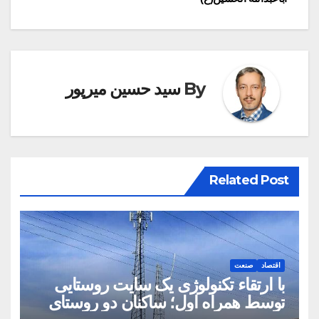
By
سید حسین میرپور
Related Post
اقتصاد
صنعت
با ارتقاء تکنولوژی یک سایت روستایی
توسط همراه اول؛ ساکنان دو روستای