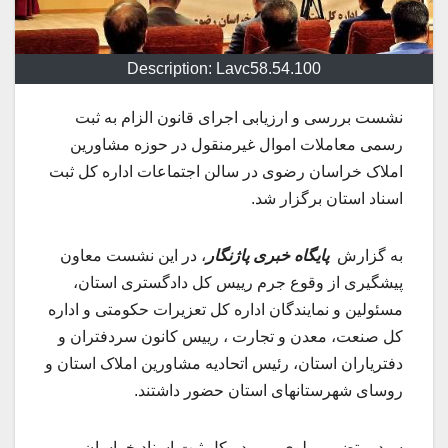
Description: Lavc58.54.100
نشست بررسی و ارزیابی اجرای قانون الزام به ثبت
رسمی معاملات اموال غیرمنقول در حوزه مشاورین
املاک خراسان رضوی در سالن اجتماعات اداره کل ثبت
اسناد استان برگزار شد.
به گزارش
پایگاه خبری پاژنگار
، در این نشست معاون
پیشگیری از وقوع جرم رییس کل دادگستری استان،
مسئولین و نمایندگان اداره کل تعزیرات حکومتی و اداره
کل صنعت، معدن و تجارت ، رییس کانون‌ سردفتران و
دفتریاران استان، رئیس اتحادیه مشاورین املاک استان و
روسای شهرستانها‌ی استان حضور داشتند.
سیدمرتضی مولوی‌پور مدیرکل ثبت اسناد خراسان