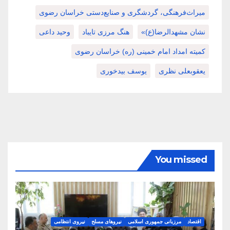
میراث‌فرهنگی، گردشگری و صنایع‌دستی خراسان رضوی
نشان مشهدالرضا(ع)»
هنگ مرزی تایباد
وحید داعی
کمیته امداد امام خمینی (ره) خراسان رضوی
یعقوبعلی نظری
یوسف بیدخوری
You missed
اقتصاد
مرزبانی جمهوری اسلامی
نیروهای مسلح
نیروی انتظامی