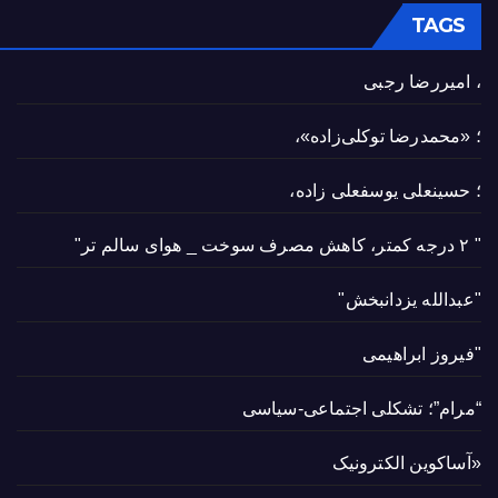
TAGS
، امیررضا رجبی
؛ «محمدرضا توکلی‌زاده»،
؛ حسینعلی یوسفعلی زاده،
" ۲ درجه کمتر، کاهش مصرف سوخت _ هوای سالم تر"
"عبدالله یزدانبخش"
"فیروز ابراهیمی
“مرام”؛ تشکلی اجتماعی-سیاسی
«آساکوین الکترونیک