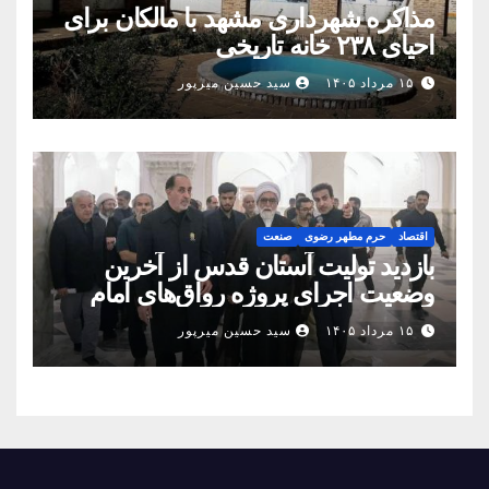
مذاکره شهرداری مشهد با مالکان برای
احیای ۲۳۸ خانه تاریخی
۱۵ مرداد ۱۴۰۵
سید حسین میرپور
اقتصاد
حرم مطهر رضوی
صنعت
بازدید تولیت آستان قدس از آخرین
وضعیت اجرای پروژه رواق‌های امام
حسین(ع) و امیرالمؤمنین(ع)
۱۵ مرداد ۱۴۰۵
سید حسین میرپور