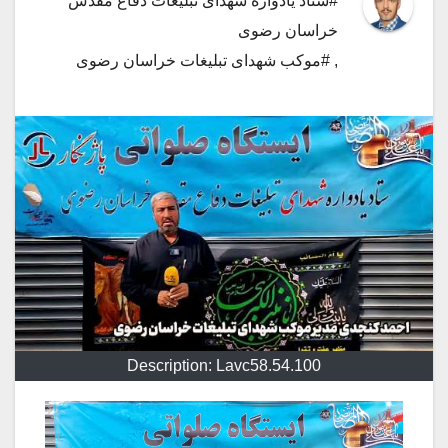
#ستاد یادواره شهدای تبلیغات دفاع مقدس
خراسان رضوی
,
#موکب شهدای تبلیغات خراسان رضوی
Description: Lavc58.54.100
نمایشگر
ویدیو