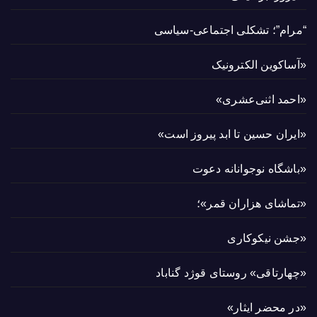
“مرام”؛ تشکلی اجتماعی-سیاسی
«آساکوین الکترونیک
«احمد اثنی‌عشری»
«ایران حسین تا ابد پیروز است»
«باشگاه نوجوانانه دعوت
«تماشای هزاران قمر»؛
«جشن نیکوکاری
«چهارتاقی» روستای قوژد گناباد
«در محضر ایثار»