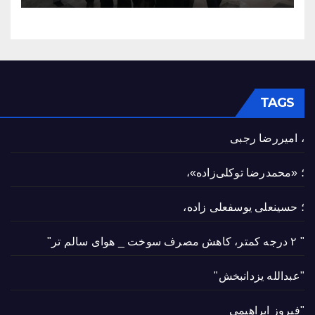
TAGS
، امیررضا رجبی
؛ «محمدرضا توکلی‌زاده»،
؛ حسینعلی یوسفعلی زاده،
" ۲ درجه کمتر، کاهش مصرف سوخت _ هوای سالم تر"
"عبدالله یزدانبخش"
"فیروز ابراهیمی