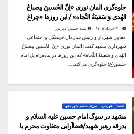
جلوه‌گری المان نوری «اِنَّ الحُسینَ مِصباحُ
الهُدی وَ سَفینَةُ النَّجاه» / این روزها «چراغ
هدایت» در مشهد می‌درخشد
۳۱ خرداد ۱۴۰۵
سید حسین میرپور
معاون شهردار و رئیس سازمان فرهنگی و اجتماعی
شهرداری مشهد گفت: المان نوری «اِنَّ الحُسینَ مِصباحُ
الهُدی وَ سَفینَةُ النَّجاه» که این روزها در پیاده‌راه پل امام
حسین(ع) جلوه‌گری می‌کند،…
اقتصاد
شهرداری
شورای اسلامی شهر مشهد
مشهد در سوگ امام حسین علیه السلام و
بدرقه رهبر شهید/فضاآرایی متفاوت محرم با