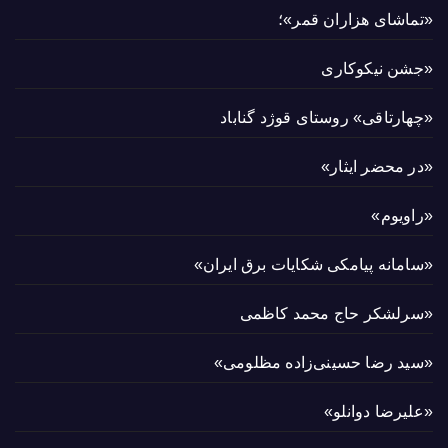
«تماشای هزاران قمر»؛
«جشن نیکوکاری
«چهارتاقی» روستای قوژد گناباد
«در محضر ایثار»
«راویوم»
«سامانه پیامکی شکایات برق ایران»
«سرلشکر حاج محمد کاظمی
«سید رضا حسینی‌زاده مظلومی»
«علیرضا دوانلو»