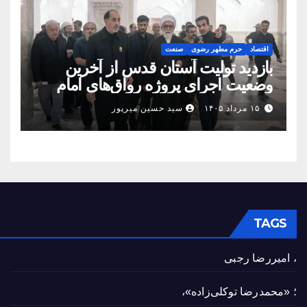
اقتصاد
حرم مطهر رضوی
صنعت
بازدید تولیت آستان قدس از آخرین
وضعیت اجرای پروژه رواق‌های امام
حسین(ع) و امیرالمؤمنین(ع)
۱۵ مرداد ۱۴۰۵
سید حسین میرپور
TAGS
، امیررضا رجبی
؛ «محمدرضا توکلی‌زاده»،