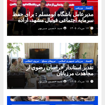
اقتصاد
ورزشی
مدیرعامل باشگاه ابومسلم : برای حفظ
سرمایه اجتماعی فوتبال مشهد، اراده
مشترک استان شکل بگیرد
۱۷ مرداد ۱۴۰۵
سید حسین میرپور
اقتصاد
مرزبانی جمهوری اسلامی
نیروهای مسلح
نیروی انتظامی
تقدیر استاندار خراسان رضوی از
مجاهدت مرزبانان
۱۵ مرداد ۱۴۰۵
سید حسین میرپور