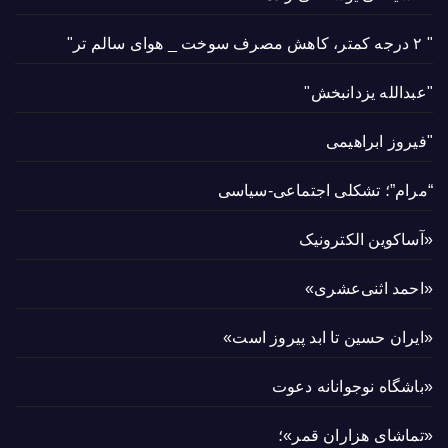
" ۲ درجه کمتر، کاهش مصرف سوخت _ هوای سالم تر"
"عبدالله یزدانبخش"
"فیروز ابراهیمی
“مرام”؛ تشکلی اجتماعی-سیاسی
«آساکوین الکترونیک
«احمد اثنی‌عشری»
«ایران حسین تا ابد پیروز است»
«باشگاه نوجوانانه دعوت
«تماشای هزاران قمر»؛