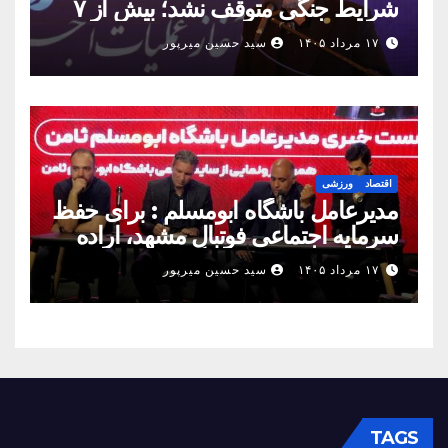
شرایط جنگی متوقف نشد؛ بیش از ۷
همت پروژه در ۱۶۰ روز به بهره‌برداری
۱۷ مرداد ۱۴۰۵
سید حسین میرپور
رسید
اقتصاد
ورزشی
مدیرعامل باشگاه ابومسلم : برای حفظ
سرمایه اجتماعی فوتبال مشهد، اراده
مشترک استان شکل بگیرد
۱۷ مرداد ۱۴۰۵
سید حسین میرپور
TAGS