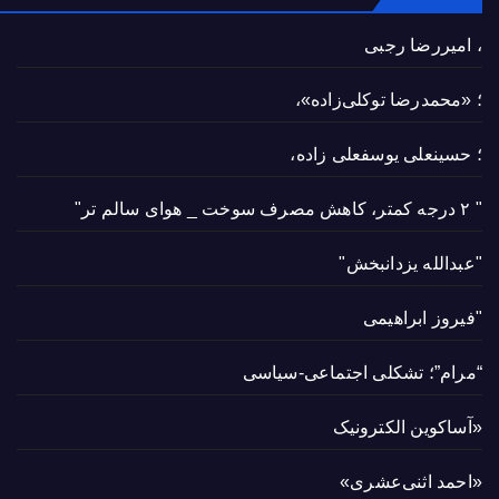
، امیررضا رجبی
؛ «محمدرضا توکلی‌زاده»،
؛ حسینعلی یوسفعلی زاده،
" ۲ درجه کمتر، کاهش مصرف سوخت _ هوای سالم تر"
"عبدالله یزدانبخش"
"فیروز ابراهیمی
“مرام”؛ تشکلی اجتماعی-سیاسی
«آساکوین الکترونیک
«احمد اثنی‌عشری»