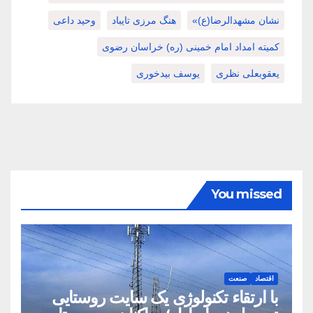
نشان مشهدالرضا(ع)»
هنگ مرزی تایباد
وحید داعی
کمیته امداد امام خمینی (ره) خراسان رضوی
یعقوبعلی نظری
یوسف بیدخوری
You missed
اقتصاد
صنعت
با ارتقاء تکنولوژی یک سایت روستایی