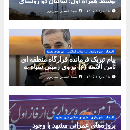
توسط همراه اول؛ ساکنان دو روستای
شهرستان بینالود به شبکه ملی اطلاعات
۱۸ مرداد ۱۴۰۵
سید حسین میرپور
متصل شدند
اقتصاد
سپاه پاسداران انقلاب اسلامی
نیروهای مسلح
پیام تبریک فرمانده قرارگاه منطقه ای
ثامن الائمه (ع) نیروی زمینی سپاه به
مناسبت روز خبرنگار
۱۸ مرداد ۱۴۰۵
سید حسین میرپور
اقتصاد
شهرداری
شورای اسلامی شهر مشهد
پروژه‌های عمرانی مشهد با وجود