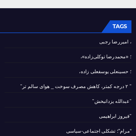
TAGS
، امیررضا رجبی
؛ «محمدرضا توکلی‌زاده»،
؛ حسینعلی یوسفعلی زاده،
" ۲ درجه کمتر، کاهش مصرف سوخت _ هوای سالم تر"
"عبدالله یزدانبخش"
"فیروز ابراهیمی
“مرام”؛ تشکلی اجتماعی-سیاسی