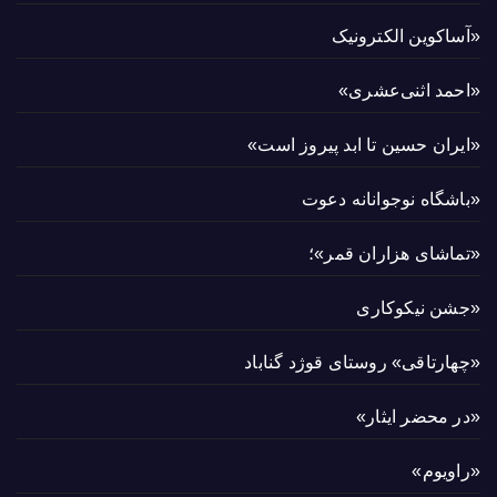
«آساکوین الکترونیک
«احمد اثنی‌عشری»
«ایران حسین تا ابد پیروز است»
«باشگاه نوجوانانه دعوت
«تماشای هزاران قمر»؛
«جشن نیکوکاری
«چهارتاقی» روستای قوژد گناباد
«در محضر ایثار»
«راویوم»