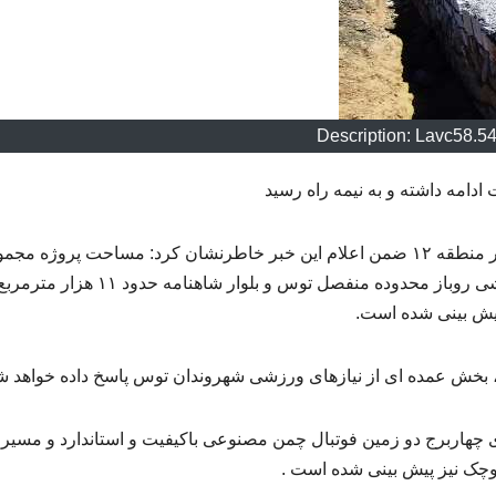
Description: Lavc58.5
امه داشته و به نیمه راه رسید
، مهدی خداشناس شهردار منطقه ۱۲ ضمن اعلام این خبر خاطرنشان کرد: مساحت پروژه مج
ورزشی شهدای چهاربرج بعنوان بزرگترین مجموعه ورزشی روباز محدوده منفصل توس و بلوار شاهنامه حدود ۱۱ هزار مترم
 بخش عمده ای از نیازهای ورزشی شهروندان توس پاسخ داده خواهد ش
زشی شهدای چهاربرج دو زمین فوتبال چمن مصنوعی باکیفیت و استاندارد و مسیر
کوچک نیز پیش بینی شده است .