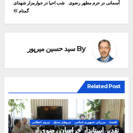
آسمانی در حرم مطهر رضوی
شب احیا در جوارمزار شهدای
نوشته
گمنام
By
سید حسین میرپور
Related Post
اقتصاد
مرزبانی جمهوری اسلامی
نیروهای مسلح
نیروی انتظامی
تقدیر استاندار خراسان رضوی از