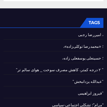
TAGS
، امیررضا رجبی
؛ «محمدرضا توکلی‌زاده»،
؛ حسینعلی یوسفعلی زاده،
" ۲ درجه کمتر، کاهش مصرف سوخت _ هوای سالم تر"
"عبدالله یزدانبخش"
"فیروز ابراهیمی
“مرام”؛ تشکلی اجتماعی-سیاسی