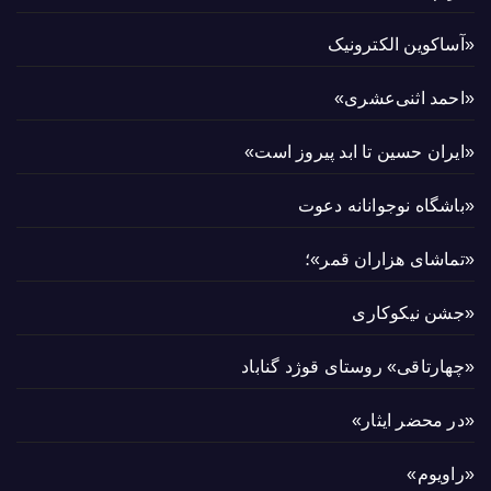
«آساکوین الکترونیک
«احمد اثنی‌عشری»
«ایران حسین تا ابد پیروز است»
«باشگاه نوجوانانه دعوت
«تماشای هزاران قمر»؛
«جشن نیکوکاری
«چهارتاقی» روستای قوژد گناباد
«در محضر ایثار»
«راویوم»