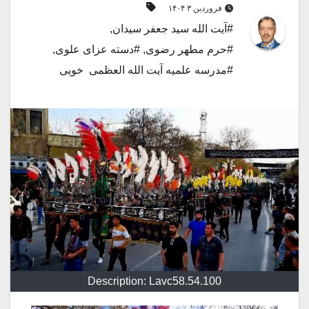
فروردین ۳ ۱۴۰۴
#آیت الله سید جعفر سیدان
,
#حرم مطهر رضوی
,
#دسته عزای علوی
,
#مدرسه علمیه آیت الله العظمی خویی
Description: Lavc58.54.100