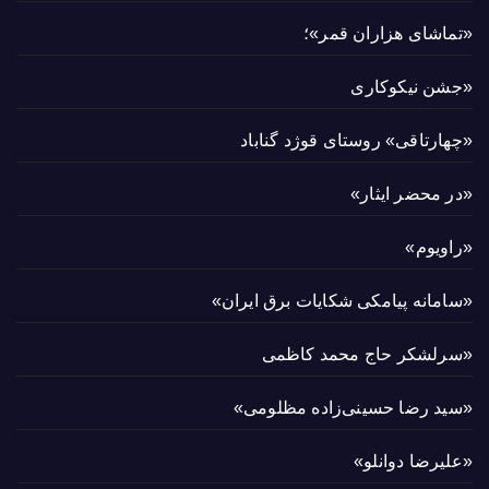
«تماشای هزاران قمر»؛
«جشن نیکوکاری
«چهارتاقی» روستای قوژد گناباد
«در محضر ایثار»
«راویوم»
«سامانه پیامکی شکایات برق ایران»
«سرلشکر حاج محمد کاظمی
«سید رضا حسینی‌زاده مظلومی»
«علیرضا دوانلو»