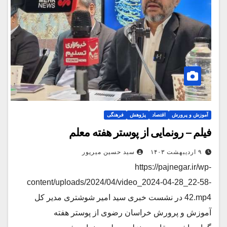
آموزش و پرورش
اقتصاد
پژوهش
فرهنگی
فیلم – رونمایی از پوستر هفته معلم
۹ اردیبهشت ۱۴۰۳
سید حسین میرپور
https://pajnegar.ir/wp-
content/uploads/2024/04/video_2024-04-28_22-58-
42.mp4 در نشست خبری سید امیر شوشتری مدیر کل
آموزش و پرورش خراسان رضوی از پوستر هفته